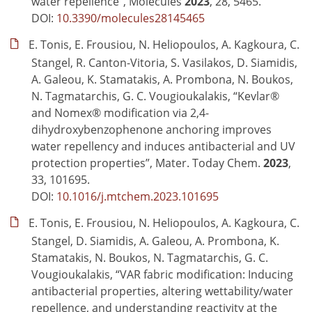
water repellence”, Molecules
2023
, 28, 5465.
DOI:
10.3390/molecules28145465
E. Tonis, E. Frousiou, N. Heliopoulos, A. Kagkoura, C.
Stangel, R. Canton-Vitoria, S. Vasilakos, D. Siamidis,
A. Galeou, K. Stamatakis, A. Prombona, N. Boukos,
N. Tagmatarchis, G. C. Vougioukalakis, “Kevlar®
and Nomex® modification via 2,4-
dihydroxybenzophenone anchoring improves
water repellency and induces antibacterial and UV
protection properties”, Mater. Today Chem.
2023
,
33, 101695.
DOI:
10.1016/j.mtchem.2023.101695
E. Tonis, E. Frousiou, N. Heliopoulos, A. Kagkoura, C.
Stangel, D. Siamidis, A. Galeou, A. Prombona, K.
Stamatakis, N. Boukos, N. Tagmatarchis, G. C.
Vougioukalakis, “VAR fabric modification: Inducing
antibacterial properties, altering wettability/water
repellence, and understanding reactivity at the