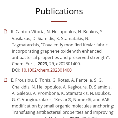
Publications
R. Canton-Vitoria, N. Heliopoulos, N. Boukos, S.
Vasilakos, D. Siamidis, K. Stamatakis, N.
Tagmatarchis, “Covalently modified Kevlar fabric
incorporating graphene oxide with enhanced
antibacterial properties and preserved strength”,
Chem. Eur. J.
2023
, 29, e202301400.
DOI:
10.1002/chem.202301400
E. Frousiou, Ε. Tonis, G. Rotas, A. Pantelia, S. G.
Chalkidis, N. Heliopoulos, A. Kagkoura, D. Siamidis,
A. Galeou, A. Prombona, K. Stamatakis, N. Boukos,
G. C. Vougioukalakis, “Kevlar®, Nomex®, and VAR
modification by small organic molecules anchoring:
Transfusing antibacterial properties and improving