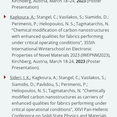
Kirchberg, Austria, March 18–24,
2023
(Poster
Presentation)
Kagkoura, A.
; Stangel, C.; Vasilakos, S.; Siamidis, D.;
Perimenis, P.; Heliopoulos, N. S.; Tagmatarchis, N.
“Chemical modification of carbon nanostructures
with enhanced qualities for fabrics performing
under critical operating conditions”, 355th
International Winterschool on Electronic
Properties of Novel Materials 2023 (IWEPNM2023),
Kirchberg, Austria, March 18-24,
2023
(Poster
Presentation).
Sideri, I. K.
; Kagkoura, A.; Stangel, C.; Vasilakos, S.;
Siamidis, D.; Pavlidou, S.; Perimenis, P.;
Heliopoulos, N. S.; Tagmatarchis, N. “Chemically
modified carbon nanostructures as carriers of
enhanced qualities for fabrics performing under
critical operational conditions”, XXVI Pan-Hellenic
Conference on Solid-State Physics and Materials