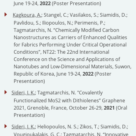
June 19-24,
2022
(Poster Presentation)
Kagkoura, A.
; Stangel, C.; Vasilakos, S.; Siamidis, D.;
Pavlidou, S.; Iliopoulos, N.; Perimenis, P.;
Tagmatarchis, N. “Chemically Modified Carbon
Nanostructures as Carriers of Enhanced Qualities
for Fabrics Performing Under Critical Operational
Conditions”, NT22: The 22nd International
Conference on the Science and Applications of
Nanotubes and Low-Dimensional Materials, Suwon,
Republic of Korea, June 19-24,
2022
(Poster
Presentation)
Sideri, I. K.
; Tagmatarchis, N. "Covalently
Functionalized MoS2 with Dithiolenes” Graphene
2021, Grenoble, France, October 26-29,
2021
(Oral
Presentation)
Sideri, I. K.
; Heliopoulos, N. S.; Zikos, T.; Siamidis, D.;
Vougioukalakis, G. C.; Tagmatarchis, N. “Innovative